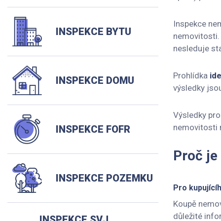
Inspekce nemo
INSPEKCE BYTU
nemovitosti.
nesleduje sta
Prohlídka
id
INSPEKCE DOMU
výsledky jso
Výsledky pro
nemovitosti 
INSPEKCE FOFR
Proč je
INSPEKCE POZEMKU
Pro kupující
Koupě nemovit
důležité info
INSPEKCE SVJ,