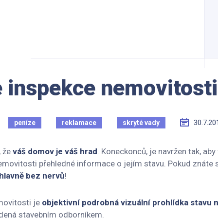
e inspekce nemovitosti
30.7.20
peníze
reklamace
skryté vady
, že
váš domov je váš hrad
. Koneckonců, je navržen tak, ab
nemovitosti přehledné informace o jejím stavu. Pokud znáte 
hlavně bez nervů
!
ovitosti je
objektivní podrobná vizuální prohlídka stavu 
edená stavebním odborníkem.