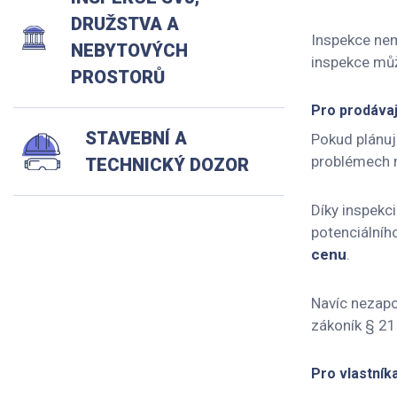
DRUŽSTVA A
Inspekce nem
NEBYTOVÝCH
inspekce můž
PROSTORŮ
Pro prodávaj
STAVEBNÍ A
Pokud plánuje
problémech n
TECHNICKÝ DOZOR
Díky inspekc
potenciálníh
cenu
.
Navíc nezapo
zákoník § 21
Pro vlastníka