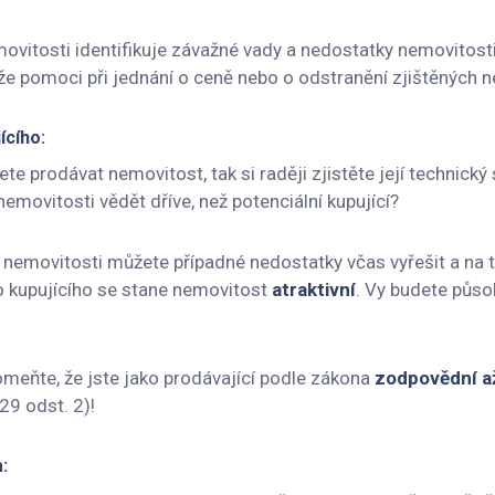
ovitosti identifikuje závažné vady a nedostatky nemovitosti
e pomoci při jednání o ceně nebo o odstranění zjištěných 
ícího:
te prodávat nemovitost, tak si raději zjistěte její technický
emovitosti vědět dříve, než potenciální kupující?
i nemovitosti můžete případné nedostatky včas vyřešit a na t
o kupujícího se stane nemovitost
atraktivní
. Vy budete půso
meňte, že jste jako prodávající podle zákona
zodpovědní až
29 odst. 2)!
: