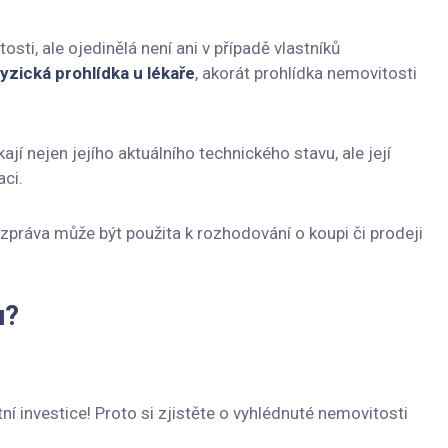
sti, ale ojedinělá není ani v případě vlastníků
zická prohlídka u lékaře
, akorát prohlídka nemovitosti
ají nejen jejího aktuálního technického stavu, ale její
aci.
zpráva může být použita k rozhodování o koupi či prodeji
u?
í investice! Proto si zjistěte o vyhlédnuté nemovitosti