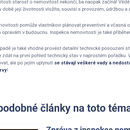
tosti starost o nemovitost nekončí, ba naopak začíná! Věděli
 době její životnosti vložíte, souvisí s provozem, údržbou a
ovitosti pomůže vlastníkovi plánovat preventivní a včasná opa
 opravám v budoucnu. Inspekce nemovitostí je také příběh
padě je také vhodné provést detailní technické posouzení sta
 zdát na první pohled technický stav v naprostém pořádku. 
vat, ale po jejím uplynutí
se stávají veškeré vady a nedos
rvy
!
 podobné články na toto tém
Zpráva z inspekce nem