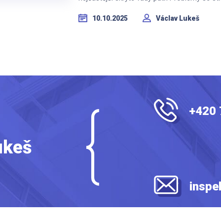
10.10.2025
Václav Lukeš
+420 
ukeš
inspe