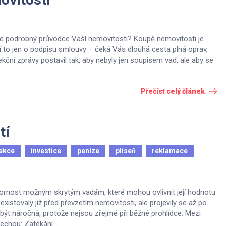
 ale podrobný průvodce Vaší nemovitosti? Koupě nemovitosti je
ní to jen o podpisu smlouvy – čeká Vás dlouhá cesta plná oprav,
kční zprávy postavil tak, aby nebyly jen soupisem vad, ale aby se
Přečíst celý článek
tí
ekce
investice
peníze
plíseň
reklamace
ozornost možným skrytým vadám, které mohou ovlivnit její hodnotu
 existovaly již před převzetím nemovitosti, ale projevily se až po
e být náročná, protože nejsou zřejmé při běžné prohlídce. Mezi
echou: Zatékání...