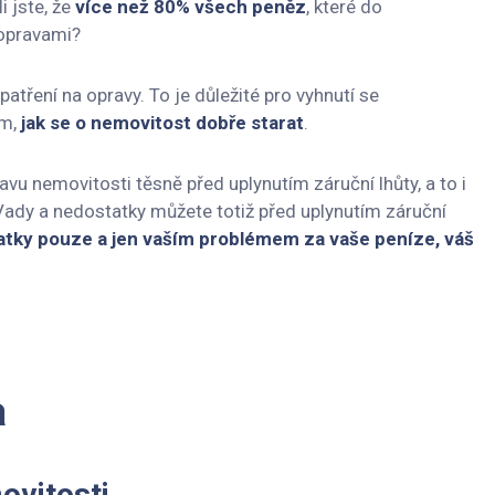
 jste, že
více než 80% všech peněz
, které do
 opravami?
tření na opravy. To je důležité pro vyhnutí se
em,
jak se o nemovitost dobře starat
.
vu nemovitosti těsně před uplynutím záruční lhůty, a to i
Vady a nedostatky můžete totiž před uplynutím záruční
tatky pouze a jen vaším problémem za vaše peníze, váš
a
ovitosti