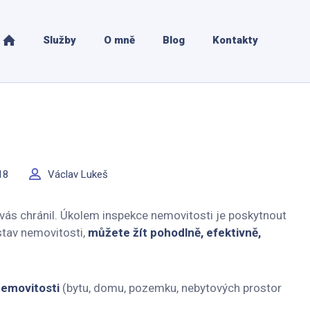
Služby
O mně
Blog
Kontakty
18
Václav Lukeš
y vás chránil. Úkolem inspekce nemovitosti je poskytnout
stav nemovitosti,
můžete žít pohodlně, efektivně,
nemovitosti
(bytu, domu, pozemku, nebytových prostor