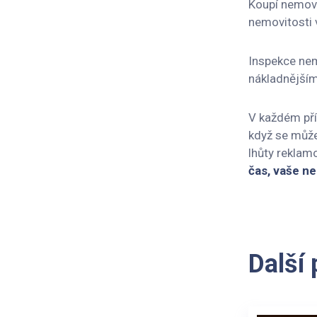
Koupí nemovi
nemovitosti v
Inspekce nem
nákladnějším
V každém pří
když se může
lhůty reklamo
čas, vaše ne
Další