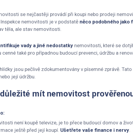
vitosti se nejčastěji provádí při koupi nebo prodeji nemovito
 Inspekce nemovitosti je v podstatě
něco podobného jako fy
v těla, ale stav nemovitosti.
entifikuje vady a jiné nedostatky
nemovitosti, které se dotýk
u cenné také pro případnou budoucí prevenci, údržbu a renov
hlídky jsou pečlivě zdokumentovány v písemné zprávě. Tato 
nebo její údržbu.
 důležité mít nemovitost prověřeno
ho:
osti není koupě televize, je to přece budoucí domov a životn
rmace ještě před její koupí.
Ušetřete vaše finance i nervy
.