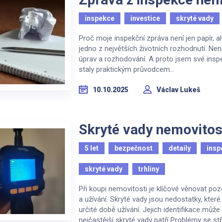
inspekce
investice
skryté vady
Proč moje inspekční zpráva není jen papír,
jedno z největších životních rozhodnutí. Ne
úprav a rozhodování. A proto jsem své inspe
staly praktickým průvodcem...
10.10.2025
Václav Lukeš
Skryté vady nemovitos
5 let
bezpečnost
detaily
insp
skryté vady
trhliny
Při koupi nemovitosti je klíčové věnovat p
a užívání. Skryté vady jsou nedostatky, které
určité době užívání. Jejich identifikace můž
nejčastější skryté vady patří Problémy se stř