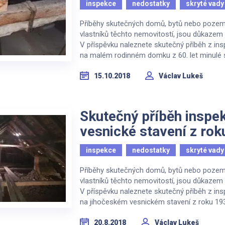
inspekce
nedostatky
skryté vady
Příběhy skutečných domů, bytů nebo pozemků 
vlastníků těchto nemovitostí, jsou důkazem t
V příspěvku naleznete skutečný příběh z in
na malém rodinném domku z 60. let minulé sto
15.10.2018
Václav Lukeš
Skutečný příběh inspe
vesnické stavení z ro
inspekce
nedostatky
skryté vady
Příběhy skutečných domů, bytů nebo pozemků 
vlastníků těchto nemovitostí, jsou důkazem t
V příspěvku naleznete skutečný příběh z in
na jihočeském vesnickém stavení z roku 1930
20.8.2018
Václav Lukeš