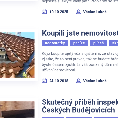
nejčastější skryté vady patří Problémy se stř
10.10.2025
Václav Lukeš
Koupili jste nemovito
nedostatky
peníze
plíseň
skr
Když koupíte ojetý vůz s ujištěním, že stav
zjistíte, že to není pravda, tak se budete br
byste časem zjistili, že váš pořízený dům 
užívání nemovitosti...
24.10.2018
Václav Lukeš
Skutečný příběh inspe
Českých Budějovicích