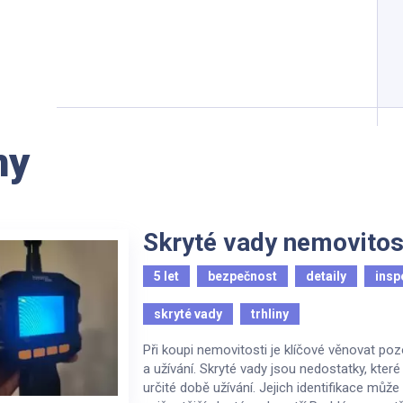
ny
Skryté vady nemovitos
5 let
bezpečnost
detaily
insp
skryté vady
trhliny
Při koupi nemovitosti je klíčové věnovat p
a užívání. Skryté vady jsou nedostatky, které
určité době užívání. Jejich identifikace můž