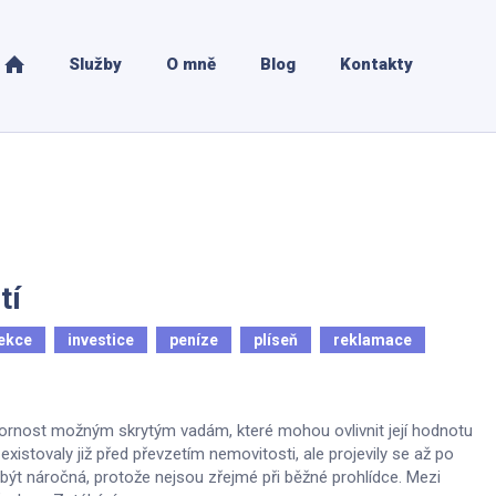
Služby
O mně
Blog
Kontakty
tí
ekce
investice
peníze
plíseň
reklamace
ozornost možným skrytým vadám, které mohou ovlivnit její hodnotu
 existovaly již před převzetím nemovitosti, ale projevily se až po
e být náročná, protože nejsou zřejmé při běžné prohlídce. Mezi