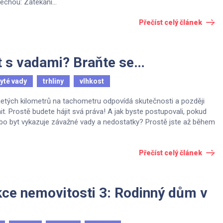
echou: Zatékání...
Přečíst celý článek
st s vadami? Braňte se…
yté vady
trhliny
vlhkost
 ujetých kilometrů na tachometru odpovídá skutečnosti a později
ánit. Prostě budete hájit svá práva! A jak byste postupovali, pokud
nebo byt vykazuje závažné vady a nedostatky? Prostě jste až během
Přečíst celý článek
kce nemovitosti 3: Rodinný dům v