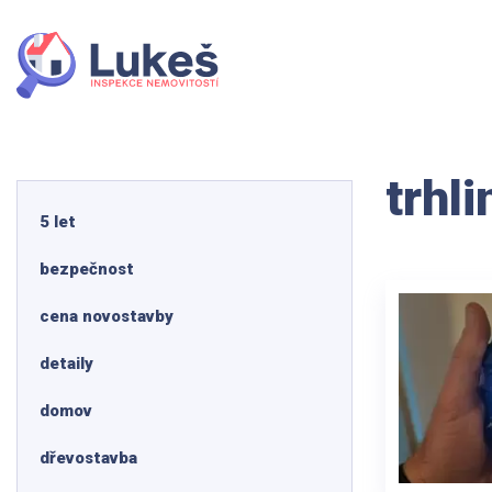
trhli
5 let
bezpečnost
cena novostavby
detaily
domov
dřevostavba