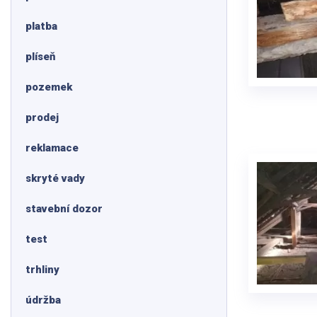
platba
plíseň
pozemek
prodej
reklamace
skryté vady
stavební dozor
test
trhliny
údržba