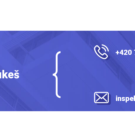
+420 
ukeš
inspe
Copyright © 2026 - Všechna práva vyhrazena
Vytvořilo:
Brilo