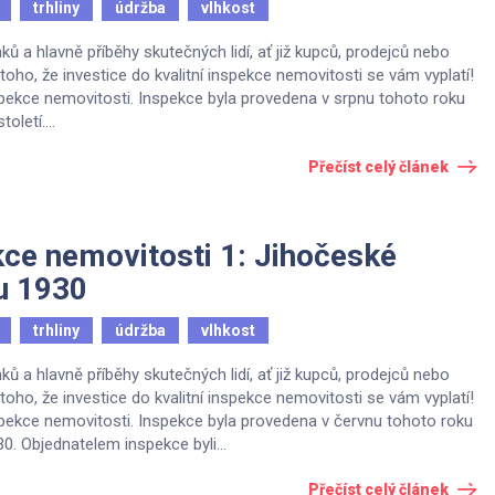
trhliny
údržba
vlhkost
a hlavně příběhy skutečných lidí, ať již kupců, prodejců nebo
oho, že investice do kvalitní inspekce nemovitosti se vám vyplatí!
spekce nemovitosti. Inspekce byla provedena v srpnu tohoto roku
letí....
Přečíst celý článek
kce nemovitosti 1: Jihočeské
ku 1930
trhliny
údržba
vlhkost
a hlavně příběhy skutečných lidí, ať již kupců, prodejců nebo
oho, že investice do kvalitní inspekce nemovitosti se vám vyplatí!
spekce nemovitosti. Inspekce byla provedena v červnu tohoto roku
. Objednatelem inspekce byli...
Přečíst celý článek